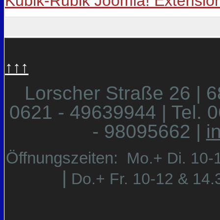
Kubik-Rubik Joomla! Extensio
↑↑↑
Lorscher Straße 26 | 
0621 - 49639944 | Tel. 
- 98095662 |
i
Öffnungszeiten:
Mo.+ Di. 10-
|
Do.+ Fr. 10-12 & 14